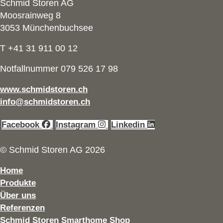
Schmid Storen AG
Moosrainweg 8
3053 Münchenbuchsee
T +41 31 911 00 12
Notfallnummer 079 526 17 98
www.schmidstoren.ch
info@schmidstoren.ch
Facebook
Instagram
Linkedin
© Schmid Storen AG 2026
Home
Produkte
Über uns
Referenzen
Schmid Storen Smarthome Shop