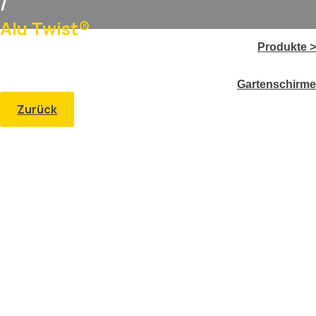
/
Alu Twist®
Produkte >
Gartenschirme
Zurück