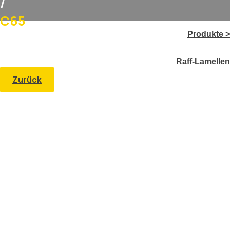
/
C65
Produkte >
Raff-Lamellen
Zurück