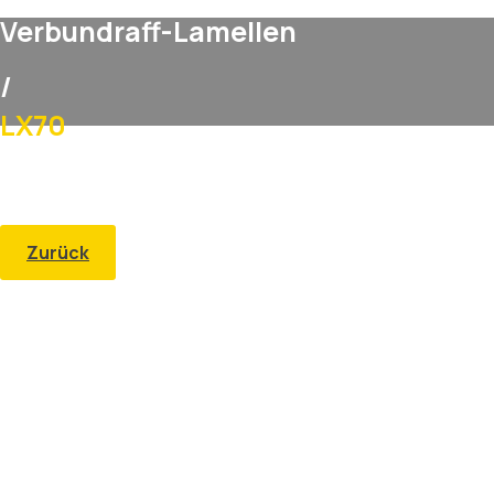
Verbundraff-Lamellen
/
LX70
Zurück