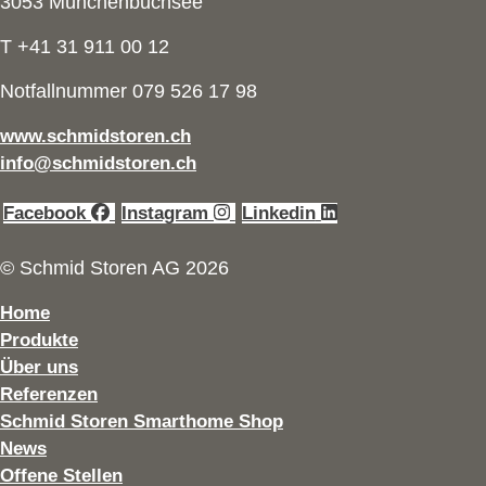
3053 Münchenbuchsee
T +41 31 911 00 12
Notfallnummer 079 526 17 98
www.schmidstoren.ch
info@schmidstoren.ch
Facebook
Instagram
Linkedin
© Schmid Storen AG 2026
Home
Produkte
Über uns
Referenzen
Schmid Storen Smarthome Shop
News
Offene Stellen