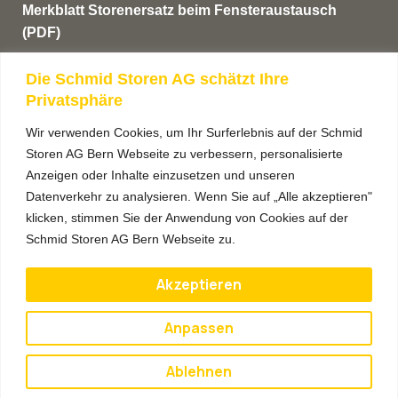
Merkblatt Storenersatz beim Fensteraustausch
(PDF)
AGB’s
Die Schmid Storen AG schätzt Ihre
Privatsphäre
Anmeldung Newsletter
Wir verwenden Cookies, um Ihr Surferlebnis auf der Schmid
Storen AG Bern Webseite zu verbessern, personalisierte
Anzeigen oder Inhalte einzusetzen und unseren
Datenverkehr zu analysieren. Wenn Sie auf „Alle akzeptieren"
klicken, stimmen Sie der Anwendung von Cookies auf der
Schmid Storen AG Bern Webseite zu.
Akzeptieren
Anpassen
Anmelden
Ablehnen