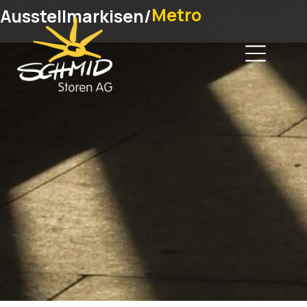
Metro
Ausstellmarkisen
/
Home
Produkte
Beratung Verkauf Service
Über Uns
Referenzen
News