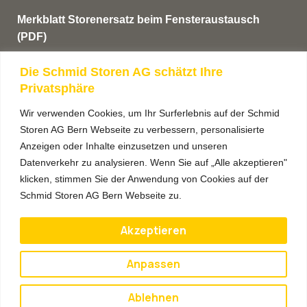
Merkblatt Storenersatz beim Fensteraustausch
(PDF)
AGB’s
Die Schmid Storen AG schätzt Ihre
Privatsphäre
Anmeldung Newsletter
Wir verwenden Cookies, um Ihr Surferlebnis auf der Schmid
Storen AG Bern Webseite zu verbessern, personalisierte
Anzeigen oder Inhalte einzusetzen und unseren
Datenverkehr zu analysieren. Wenn Sie auf „Alle akzeptieren"
klicken, stimmen Sie der Anwendung von Cookies auf der
Schmid Storen AG Bern Webseite zu.
Akzeptieren
Anpassen
Anmelden
Ablehnen