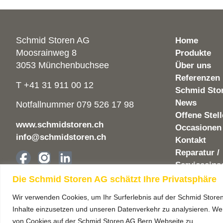
Schmid Storen AG
Home
Moosrainweg 8
Produkte
3053 Münchenbuchsee
Über uns
Referenzen
T +41 31 911 00 12
Schmid Sto
News
Notfallnummer 079 526 17 98
Offene Stel
www.schmidstoren.ch
Occasionen
info@schmidstoren.ch
Kontakt
Reparatur /
Serviceeins
Die Schmid Storen AG schätzt Ihre Privatsphäre
Impressum
© Schmid Storen AG 2026
Datenschut
Wir verwenden Cookies, um Ihr Surferlebnis auf der Schmid Store
Inhalte einzusetzen und unseren Datenverkehr zu analysieren. Wen
von Cookies auf der Schmid Storen AG Bern Webseite zu.