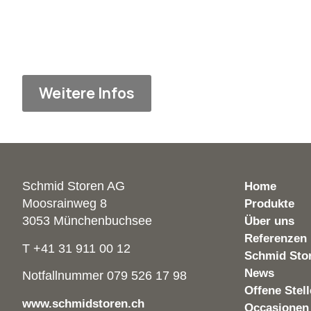
Weitere Infos
Schmid Storen AG
Home
Moosrainweg 8
Produkte
3053 Münchenbuchsee
Über uns
Referenzen
T +41 31 911 00 12
Schmid Sto
News
Notfallnummer 079 526 17 98
Offene Stel
www.schmidstoren.ch
Occasionen