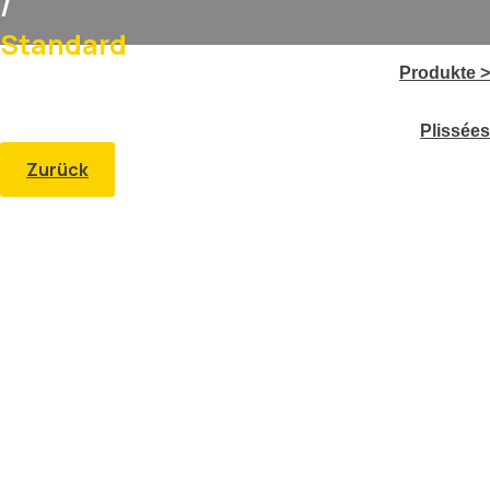
/
Standard
Produkte >
Plissées
Zurück