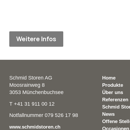
Weitere Infos
Schmid Storen AG
Home
Moosrainweg 8
Produkte
3053 Münchenbuchsee
Über uns
Referenzen
T +41 31 911 00 12
Schmid Sto
News
Notfallnummer 079 526 17 98
Offene Stel
www.schmidstoren.ch
Occasionen