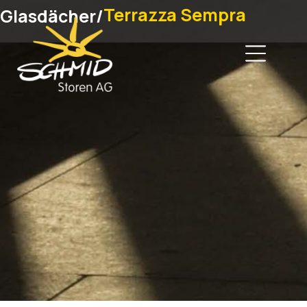
Terrazza Sempra
Glasdächer
/
Home
Produkte
Beratung Verkauf Service
Über Uns
Referenzen
News