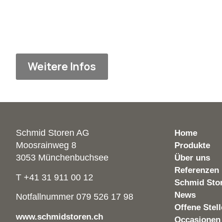
Weitere Infos
Schmid Storen AG
Home
Moosrainweg 8
Produkte
3053 Münchenbuchsee
Über uns
Referenzen
T +41 31 911 00 12
Schmid Sto
News
Notfallnummer 079 526 17 98
Offene Stel
www.schmidstoren.ch
Occasionen