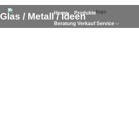
Home
Produkte
Glas / Metall / Ideen
Beratung Verkauf Service
Über Uns
Referenzen
News
Kontakt